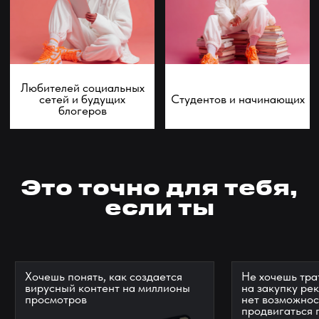
МОДУЛЬ 2
МОДУЛЬ 3
МОДУЛЬ 4
МОДУЛЬ 5
МОДУЛЬ 6
МОДУЛЬ 7
МОДУЛЬ 8
МОДУЛЬ 9
Модуль 1
Предобучение
Уроки модуля
Как учиться учиться
Как поставить цель на обучение и достигнуть
ее в кратчайшие сроки
Распаковка ваших ресурсов
Правила обучения на программе
Как пользоваться платформой, чатами,
бизнес сообществом