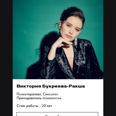
А также
Мы являемся членами Ассоциации Инфобизнеса
России и имеем лицензию на образование
№ Л035-01298-77/01336088