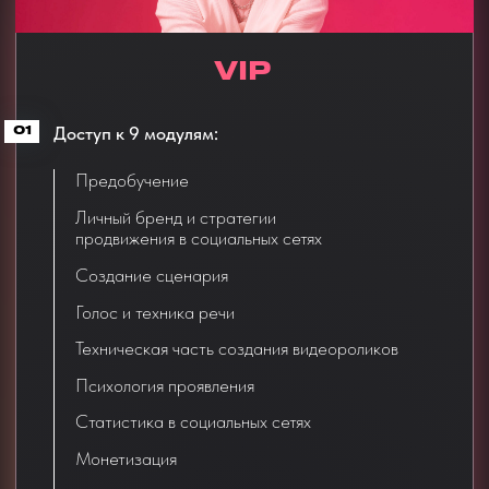
Больше миллиарда просмотров
в social media
Опыт продвижения экспертов на
российском и американском рынке
Более 20000
выпускников авторских
программ Анастасии
География студентов:
Россия, США,
Австралия, Германия, Латвия, Литва,
Италия, Испания и многие другие
ХОЧУ НА ОБУЧЕНИЕ