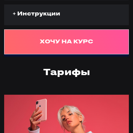
VIP
Доступ к 9 модулям:
01
Предобучение
Личный бренд и стратегии
продвижения в социальных сетях
Создание сценария
Голос и техника речи
Техническая часть создания видеороликов
Психология проявления
Статистика в социальных сетях
Монетизация