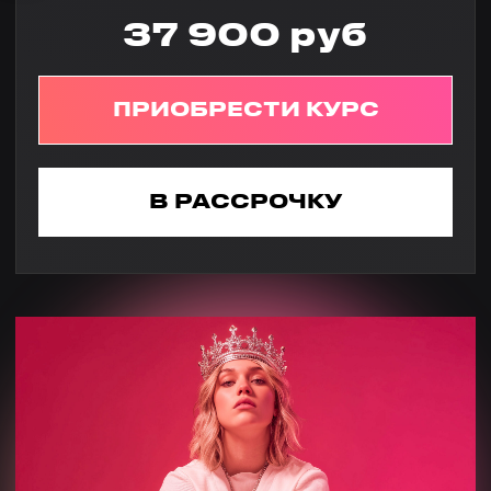
Кто такая
Анастасия Кере?
2.000.000
аудитории в социальных
сетях суммарно
1.300.000
в Youtube набрала
за год
Автор публикаций в таких изданиях
как:
Officiele, Marie Claire, Starhit,
Peopletalk и др.