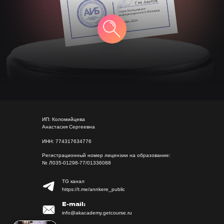
ИП: Коломийцева
Анастасия Сергеевна
ИНН: 774317634776
Регистрационный номер лицензии на образование:
№ Л035-01298-77/01336088
TG канал
https://t.me/annkere_public
E-mail:
info@akacademy.getcourse.ru