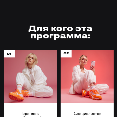
Брендов
Специалистов
и Компаний
по маркетингу
04
03
Экспертов,
предпринимателей и
Контент-криэйторов
собственников Бизнеса
06
05