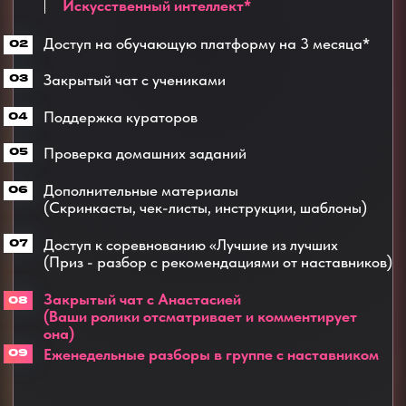
Приглашенные
спикеры
Виктория Букреева-Ракша
Психотерапевт, Сексолог
Преподаватель психологии
Стаж работы - 20 лет