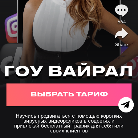
ГОУ ВАЙРАЛ
ГОУ ВАЙРАЛ
ВЫБРАТЬ ТАРИФ
Научись продвигаться с помощью коротких
вирусных видеороликов в соцсетях и
привлекай бесплатный трафик для себя или
своих клиентов
Для кого эта
программа:
02
01