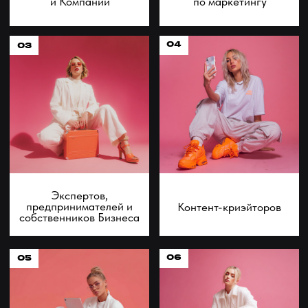
Любителей социальных
Студентов и начинающих
сетей и будущих
блогеров
Это точно для тебя,
если ты
Хочешь понять, как создается
Не хочешь тратить деньги
вирусный контент на миллионы
на закупку рекламы,
просмотров
нет возможности
продвигаться платно
Программа