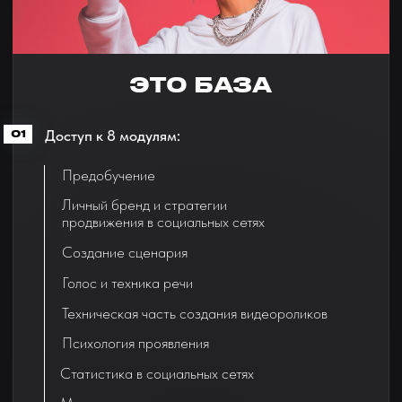
Искусственный интеллект*
Доступ на обучающую платформу на 3 месяца*
02
Закрытый чат с учениками
03
Поддержка кураторов
04
Проверка домашних заданий
05
Дополнительные материалы
06
(Скринкасты, чек-листы, инструкции, шаблоны)
Доступ к соревнованию «Лучшие из лучших
07
(Приз - разбор с рекомендациями от наставников)
Закрытый чат с Анастасией
08
(Ваши ролики отсматривает и комментирует
она)
Еженедельные разборы в группе с наставником
09
49 900 руб
ПРИОБРЕСТИ КУРС
В РАССРОЧКУ